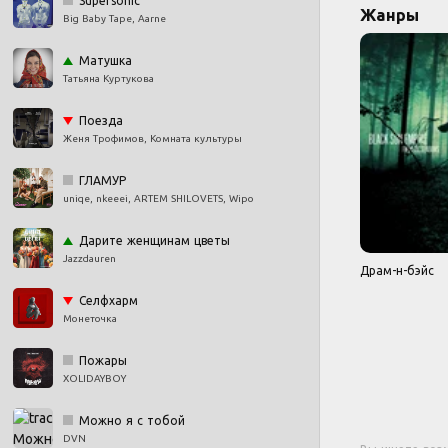
Supersonic
Жанры
Big Baby Tape, Aarne
Матушка
Татьяна Куртукова
Поезда
Женя Трофимов, Комната культуры
ГЛАМУР
uniqe, nkeeei, ARTEM SHILOVETS, Wipo
Дарите женщинам цветы
Jazzdauren
Драм-н-бэйс
Селфхарм
Монеточка
Пожары
XOLIDAYBOY
Можно я с тобой
DVN