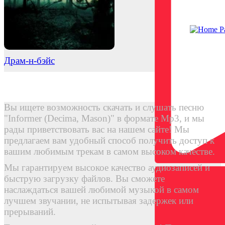
Драм-н-бэйс
Вы ищете возможность скачать и слушать песню
"Informer (Decima, Mason)" в формате Mp3, и мы
рады приветствовать вас на нашем сайте! Мы
предлагаем вам удобный способ получить доступ к
вашим любимым трекам в самом высоком качестве.
Мы гарантируем высокое качество аудиозаписей и
быструю загрузку файлов. Вы сможете
наслаждаться вашей любимой музыкой в самом
лучшем звучании, не испытывая задержек или
прерываний.