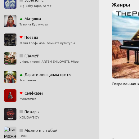
Supersonic
Жанры
Big Baby Tape, Aarne
Матушка
Татьяна Куртукова
Поезда
Женя Трофимов, Комната культуры
ГЛАМУР
uniqe, nkeeei, ARTEM SHILOVETS, Wipo
Дарите женщинам цветы
Jazzdauren
Современная к
Селфхарм
Монеточка
Пожары
XOLIDAYBOY
Можно я с тобой
DVN