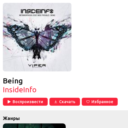
Being
InsideInfo
Воспроизвести
Скачать
Избранное
Жанры