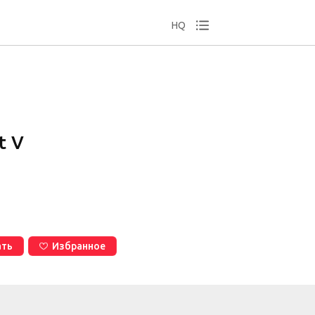
HQ
t V
ать
Избранное