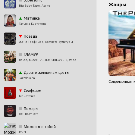
Supersonic
Жанры
Big Baby Tape, Aarne
Матушка
Татьяна Куртукова
Поезда
Женя Трофимов, Комната культуры
ГЛАМУР
uniqe, nkeeei, ARTEM SHILOVETS, Wipo
Дарите женщинам цветы
Jazzdauren
Современная к
Селфхарм
Монеточка
Пожары
XOLIDAYBOY
Можно я с тобой
DVN