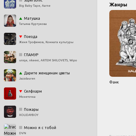
Supersonic
Жанры
Big Baby Tape, Aarne
Матушка
Татьяна Куртукова
Поезда
Женя Трофимов, Комната культуры
ГЛАМУР
uniqe, nkeeei, ARTEM SHILOVETS, Wipo
Дарите женщинам цветы
Jazzdauren
Фанк
Селфхарм
Монеточка
Пожары
XOLIDAYBOY
Можно я с тобой
DVN